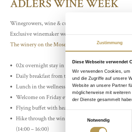
ADLERS WINE WEEK
Winegrowers, wine & culinary delights
Exclusive winemaker weekend with Albert Kallfelz w
Zustimmung
The winery on the Moselle – Kallfelz
Diese Webseite verwendet 
02x overnight stay in the desired room category
Wir verwenden Cookies, um I
Daily breakfast from the extensive buffet
und die Zugriffe auf unsere 
Website an unsere Partner fü
Lunch in the wellness bistro
möglicherweise mit weiteren
Welcome on Friday evening, 30.05.2024 19:00 in 
der Dienste gesammelt habe
Flying buffet with hearty snacks and regional and 
Einwilligungsauswahl
Hike through the wine regions of the Black Forest 
Notwendig
(14:00 – 16:00)