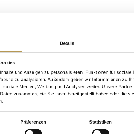
Overnight stays:
inery
2 nights
Details
Price:
Cookies
from 439 Euro per per
nhalte und Anzeigen zu personalisieren, Funktionen für soziale
Website zu analysieren. Außerdem geben wir Informationen zu I
r soziale Medien, Werbung und Analysen weiter. Unsere Partner
Travel period: 31.05.202
 Daten zusammen, die Sie ihnen bereitgestellt haben oder die s
the Vinothek
n.
Reservations can only b
French cheese selection
calling +49 (0) 7836 9378
Saturday, 30.05.2024
Präferenzen
Statistiken
Please note that we requi