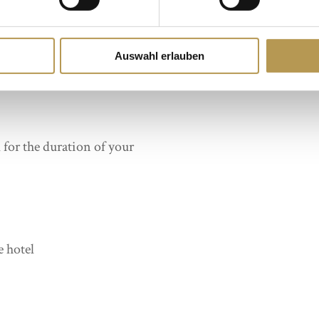
reservation.
ng, 31.05.2024
ery with Florian
Auswahl erlauben
REQUEST
 for the duration of your
e hotel