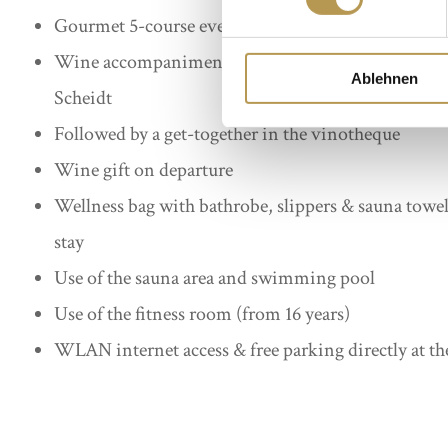
Gourmet 5-course evening menu on Saturday eveni
Wine accompaniment from the Albert Kallfelz win
Ablehnen
Scheidt
Followed by a get-together in the vinotheque
Wine gift on departure
Wellness bag with bathrobe, slippers & sauna towel
stay
Use of the sauna area and swimming pool
Use of the fitness room (from 16 years)
WLAN internet access & free parking directly at th