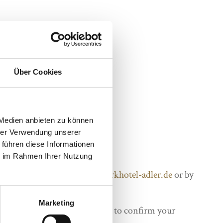
Über Cookies
son in a double room
 Medien anbieten zu können
hrer Verwendung unserer
 führen diese Informationen
4 – 02.06.2024
ie im Rahmen Ihrer Nutzung
e made at
rezeption@naturparkhotel-adler.de
or by
0.
Marketing
re a credit card as a guarantee to confirm your