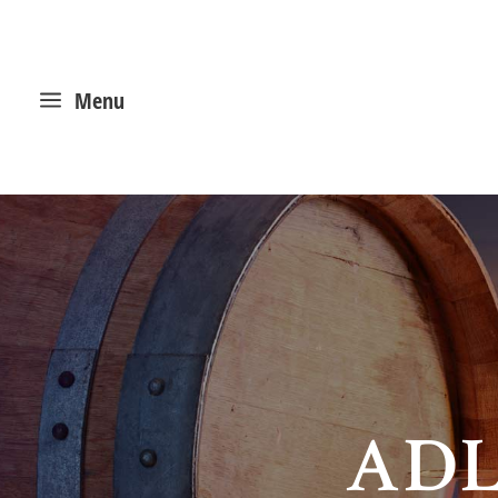
a
Menu
ADL