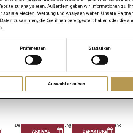
Website zu analysieren. Außerdem geben wir Informationen zu I
r soziale Medien, Werbung und Analysen weiter. Unsere Partner
DETAILS
 Daten zusammen, die Sie ihnen bereitgestellt haben oder die s
ndar
n.
Date:
22. October 2025
Time:
Präferenzen
Statistiken
14:00 - 14:30
Auswahl erlauben
Deutsch
(
German
)
English
Français
(
French
)