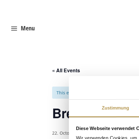
Menu
a
« All Events
This event has passed.
Breathing med
Zustimmung
Diese Webseite verwendet 
22. October 2025, 14:00
-
14:30
Wir verwenden Cookies, um I