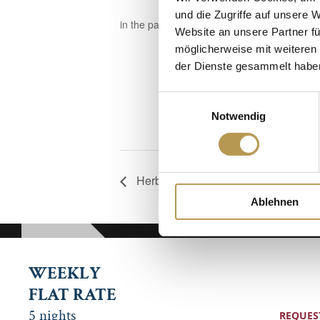
und die Zugriffe auf unsere 
in the panorama sauna
Website an unsere Partner fü
möglicherweise mit weiteren
Add to cale
der Dienste gesammelt habe
Einwilligungsauswahl
Notwendig
Herb walk with Monika
Ablehnen
WEEKLY
FLAT RATE
5 nights