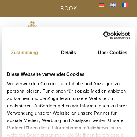
BOOK
Menu
a
Zustimmung
Details
Über Cookies
YOUR BENEFITS - DIRECT BOOKING
« All Events
Diese Webseite verwendet Cookies
Wir verwenden Cookies, um Inhalte und Anzeigen zu
This event has passed.
personalisieren, Funktionen für soziale Medien anbieten
zu können und die Zugriffe auf unsere Website zu
Guided tour of the Trautwein
analysieren. Außerdem geben wir Informationen zu Ihrer
tannery in Schiltach
Verwendung unserer Website an unsere Partner für
soziale Medien, Werbung und Analysen weiter. Unsere
12. August 2025, 11:00
-
12:00
Partner führen diese Informationen möglicherweise mit
weiteren Daten zusammen, die Sie ihnen bereitgestellt