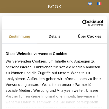
BOOK
Menu
a
Zustimmung
Details
Über Cookies
YOUR BENEFITS - DIRECT BOOKING
Diese Webseite verwendet Cookies
« All Events
Wir verwenden Cookies, um Inhalte und Anzeigen zu
personalisieren, Funktionen für soziale Medien anbieten
This event has passed.
zu können und die Zugriffe auf unsere Website zu
analysieren. Außerdem geben wir Informationen zu Ihrer
Relaxation with herbs and resins
Verwendung unserer Website an unsere Partner für
with Angela
soziale Medien, Werbung und Analysen weiter. Unsere
Partner führen diese Informationen möglicherweise mit
25. November 2025, 16:00
-
17:00
weiteren Daten zusammen, die Sie ihnen bereitgestellt
haben oder die sie im Rahmen Ihrer Nutzung der Dienste