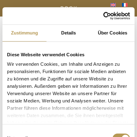
BOOK
Zustimmung
Details
Über Cookies
Menu
a
Diese Webseite verwendet Cookies
YOUR BENEFITS - DIRECT BOOKING
Wir verwenden Cookies, um Inhalte und Anzeigen zu
« All Events
personalisieren, Funktionen für soziale Medien anbieten
zu können und die Zugriffe auf unsere Website zu
analysieren. Außerdem geben wir Informationen zu Ihrer
This event has passed.
Verwendung unserer Website an unsere Partner für
Sauna infusion with Nancy
soziale Medien, Werbung und Analysen weiter. Unsere
Partner führen diese Informationen möglicherweise mit
22 April, 12:30
-
12:45
weiteren Daten zusammen, die Sie ihnen bereitgestellt
haben oder die sie im Rahmen Ihrer Nutzung der Dienste
in the panorama sauna
gesammelt haben.
Einwilligungsauswahl