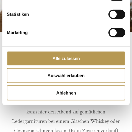
Statistiken
Marketing
DIE
Alle zulassen
RAUCHERLOUNGE
MIT WHISKEY
Auswahl erlauben
Im hinteren Teil, mit Blick auf die Terrasse,
Ablehnen
befindet sich die Raucherlounge. Wer möchte,
kann hier den Abend auf gemütlichen
Ledergarnituren bei einem Gläschen Whiskey oder
Cognac ausklingen lassen. (Kein Zigarrenverkauf)