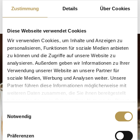
den Wänden zu gemütlichen Abenden in
Zustimmung
Details
Über Cookies
heimischer Atmosphäre ein.
Diese Webseite verwendet Cookies
Wir verwenden Cookies, um Inhalte und Anzeigen zu
personalisieren, Funktionen für soziale Medien anbieten
zu können und die Zugriffe auf unsere Website zu
analysieren. Außerdem geben wir Informationen zu Ihrer
Verwendung unserer Website an unsere Partner für
soziale Medien, Werbung und Analysen weiter. Unsere
Partner führen diese Informationen möglicherweise mit
weiteren Daten zusammen, die Sie ihnen bereitgestellt
haben oder die sie im Rahmen Ihrer Nutzung der Dienste
gesammelt haben.
Einwilligungsauswahl
Notwendig
Präferenzen