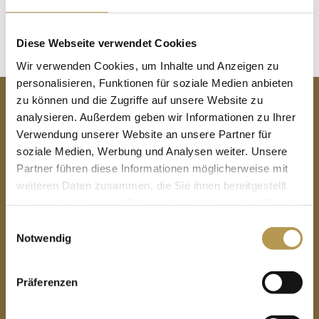
Diese Webseite verwendet Cookies
Wir verwenden Cookies, um Inhalte und Anzeigen zu
CONTACT
personalisieren, Funktionen für soziale Medien anbieten
zu können und die Zugriffe auf unsere Website zu
analysieren. Außerdem geben wir Informationen zu Ihrer
Naturparkhotel Adler St. Roman
Verwendung unserer Website an unsere Partner für
4*S Wellnesshotel im Schwarzwald
soziale Medien, Werbung und Analysen weiter. Unsere
Partner führen diese Informationen möglicherweise mit
St. Roman 14
weiteren Daten zusammen, die Sie ihnen bereitgestellt
77709 Wolfach-St. Roman
haben oder die sie im Rahmen Ihrer Nutzung der Dienste
gesammelt haben.
Einwilligungsauswahl
Notwendig
Tel.: +49 (0) 7836-93780
Fax: +49 (0) 7836-7434
Präferenzen
rezeption@naturparkhotel-adler.de