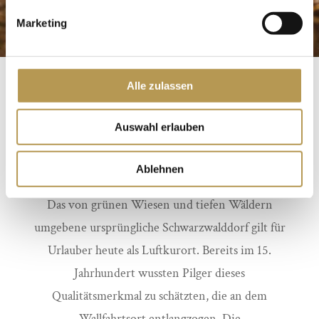
Marketing
Alle zulassen
DAS BERGDORF ST.
ROMAN IM
Auswahl erlauben
SCHWARZWALD
Ablehnen
Das von grünen Wiesen und tiefen Wäldern
umgebene ursprüngliche Schwarzwalddorf gilt für
Urlauber heute als Luftkurort. Bereits im 15.
Jahrhundert wussten Pilger dieses
Qualitätsmerkmal zu schätzten, die an dem
Wallfahrtsort entlangzogen. Die