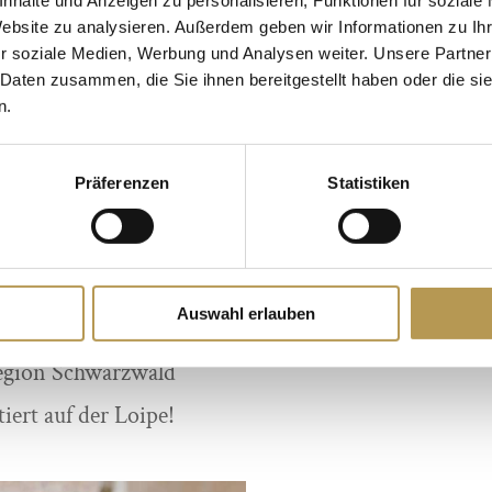
us dem Hotel – und
Website zu analysieren. Außerdem geben wir Informationen zu I
r soziale Medien, Werbung und Analysen weiter. Unsere Partner
 verlieben Sie sich
 Daten zusammen, die Sie ihnen bereitgestellt haben oder die s
n.
ausgaben Sie sich
am Langlauf im
Präferenzen
Statistiken
d dieses Szenario
lität! Schließlich
 Naturpark Hotel
Auswahl erlauben
chluss an eine der
region Schwarzwald
tiert auf der Loipe!