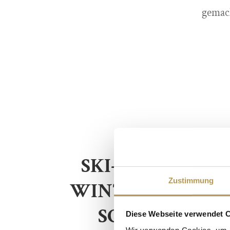
gemach
SKI-LANGLAUF 
Zustimmung
WINTERWANDER
SCHWARZWA
Diese Webseite verwendet 
Wir verwenden Cookies, um I