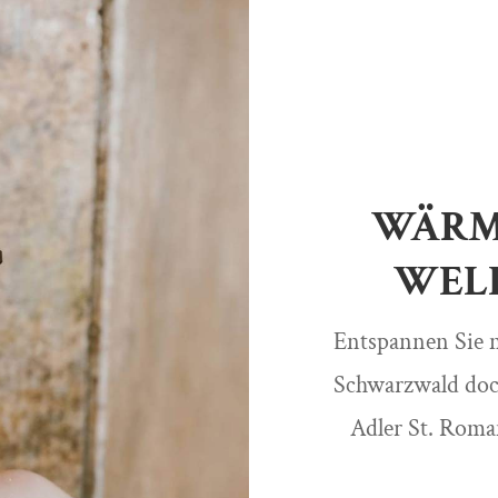
WÄRM
WELL
Entspannen Sie 
Schwarzwald do
Adler St. Rom