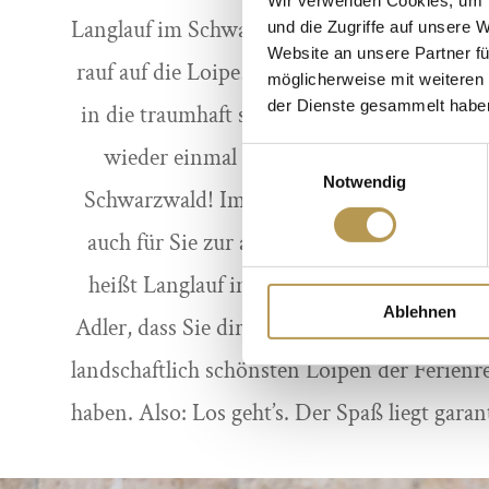
Langlauf im Schwarzwald, das heißt: Raus a
und die Zugriffe auf unsere 
Website an unsere Partner fü
rauf auf die Loipe! Spüren Sie die klare Luft,
möglicherweise mit weiteren
der Dienste gesammelt habe
in die traumhaft schöne Landschaft und ver
wieder einmal mit Freude am Sport und 
Einwilligungsauswahl
Notwendig
Schwarzwald! Im Naturparkhotel Adler wir
auch für Sie zur allerschönsten Urlaubs-Rea
heißt Langlauf im Schwarzwald bei uns im
Ablehnen
Adler, dass Sie direkt vor unserem Haus Ans
landschaftlich schönsten Loipen der Ferien
haben. Also: Los geht’s. Der Spaß liegt garan