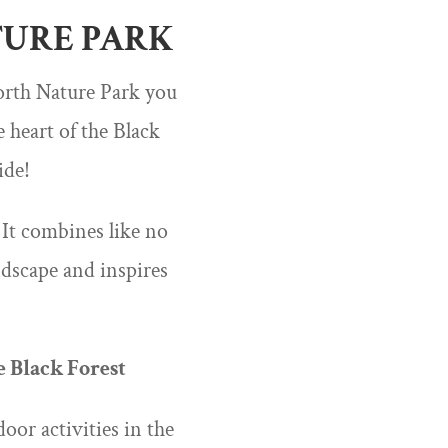
TURE PARK
North Nature Park you
e heart of the Black
ide!
 It combines like no
ndscape and inspires
e Black Forest
oor activities in the