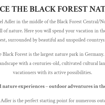
CE THE BLACK FOREST NA
l Adler in the middle of the Black Forest Central/
all of nature. Here you will spend your vacation in th
est, surrounded by beautiful and unspoiled countrys
 Black Forest is the largest nature park in Germany.
landscape with a centuries-old, cultivated cultural la
vacationers with its active possibilities.
d nature experiences – outdoor adventures in th
dler is the perfect starting point for numerous outd