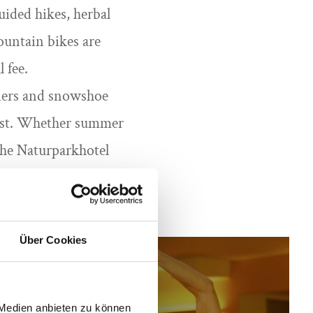
ided hikes, herbal
ountain bikes are
 fee.
kiers and snowshoe
rest. Whether summer
 the Naturparkhotel
Über Cookies
 Medien anbieten zu können