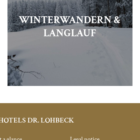
WINTERWANDERN &
LANGLAUF
HOTELS DR. LOHBECK
t a glance
Legal notice