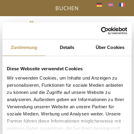
BUCHEN
Menü
a
Zustimmung
Details
Über Cookies
IHR VORTEIL - DIREKTBUCHUNG ONLINE
« Alle Veranstaltungen
Diese Webseite verwendet Cookies
Wir verwenden Cookies, um Inhalte und Anzeigen zu
Diese Veranstaltung hat bereits stattgefunden.
personalisieren, Funktionen für soziale Medien anbieten
zu können und die Zugriffe auf unsere Website zu
Aqua Gym mit Angela
analysieren. Außerdem geben wir Informationen zu Ihrer
Verwendung unserer Website an unsere Partner für
5. September 2025, 15:00
-
15:30
soziale Medien, Werbung und Analysen weiter. Unsere
Partner führen diese Informationen möglicherweise mit
Anmeldung erforderlich!
weiteren Daten zusammen, die Sie ihnen bereitgestellt