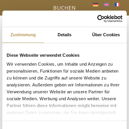
BUCHEN
Menü
a
Zustimmung
Details
Über Cookies
Diese Webseite verwendet Cookies
IHR VORTEIL - DIREKTBUCHUNG ONLINE
Wir verwenden Cookies, um Inhalte und Anzeigen zu
« Alle Veranstaltungen
personalisieren, Funktionen für soziale Medien anbieten
zu können und die Zugriffe auf unsere Website zu
Diese Veranstaltung hat bereits stattgefunden.
analysieren. Außerdem geben wir Informationen zu Ihrer
Verwendung unserer Website an unsere Partner für
Aufguss mit Annette
soziale Medien, Werbung und Analysen weiter. Unsere
Partner führen diese Informationen möglicherweise mit
17. Juli 2025, 14:00
-
14:15
weiteren Daten zusammen, die Sie ihnen bereitgestellt
haben oder die sie im Rahmen Ihrer Nutzung der Dienste
in der Panoramasauna
gesammelt haben.
Einwilligungsauswahl