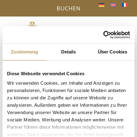
BUCHEN
Menü
a
Zustimmung
Details
Über Cookies
IHR VORTEIL - DIREKTBUCHUNG ONLINE
« Alle Veranstaltungen
Diese Webseite verwendet Cookies
Wir verwenden Cookies, um Inhalte und Anzeigen zu
Diese Veranstaltung hat bereits stattgefunden.
personalisieren, Funktionen für soziale Medien anbieten
zu können und die Zugriffe auf unsere Website zu
Aufguss + Salzpeeling mit Ramon
analysieren. Außerdem geben wir Informationen zu Ihrer
Verwendung unserer Website an unsere Partner für
15. August 2025, 16:00
-
16:30
soziale Medien, Werbung und Analysen weiter. Unsere
Treffpunkt in der Sauna, Anmeldung für das Salzpeeling
Partner führen diese Informationen möglicherweise mit
erforderlich!
weiteren Daten zusammen, die Sie ihnen bereitgestellt