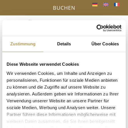
BUCHEN
Menü
a
Zustimmung
Details
Über Cookies
IHR VORTEIL - DIREKTBUCHUNG ONLINE
« Alle Veranstaltungen
Diese Webseite verwendet Cookies
Wir verwenden Cookies, um Inhalte und Anzeigen zu
personalisieren, Funktionen für soziale Medien anbieten
Diese Veranstaltung hat bereits stattgefunden.
zu können und die Zugriffe auf unsere Website zu
analysieren. Außerdem geben wir Informationen zu Ihrer
Ausflug in den Bärenpark
Verwendung unserer Website an unsere Partner für
6. Juli 2025
soziale Medien, Werbung und Analysen weiter. Unsere
Partner führen diese Informationen möglicherweise mit
Machen Sie heute einen Ausflug in den Bärenpark nach Bad
weiteren Daten zusammen, die Sie ihnen bereitgestellt
Rippoldsau – Schapbach
haben oder die sie im Rahmen Ihrer Nutzung der Dienste