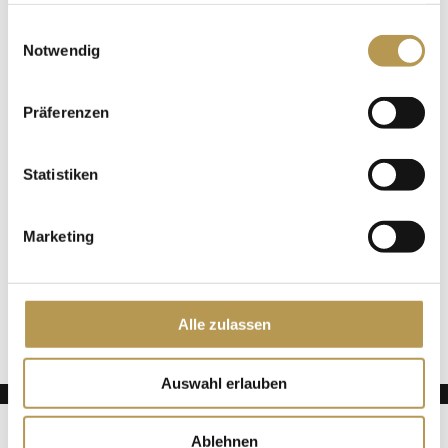
tgl. geöffnet von 10 – 18 Uhr
gesammelt haben.
Einwilligungsauswahl
Notwendig
Zum Kalender hinzufügen
Präferenzen
Statistiken
DETAILS
Datum:
Marketing
6. Juli 2025
Wanderung in Eigenregie nach Wolfach mit
Pilates & Relax
Alle zulassen
Abholservice
Auswahl erlauben
Deutsch
English
(
Englisch
)
ADLERS
Ablehnen