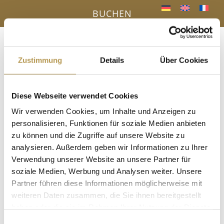
BUCHEN
Menü
a
Zustimmung
Details
Über Cookies
Diese Webseite verwendet Cookies
IHR VORTEIL - DIREKTBUCHUNG ONLINE
Wir verwenden Cookies, um Inhalte und Anzeigen zu
« Alle Veranstaltungen
personalisieren, Funktionen für soziale Medien anbieten
zu können und die Zugriffe auf unsere Website zu
Diese Veranstaltung hat bereits stattgefunden.
analysieren. Außerdem geben wir Informationen zu Ihrer
Verwendung unserer Website an unsere Partner für
Duftreise in der Sauna mit Esther
soziale Medien, Werbung und Analysen weiter. Unsere
Partner führen diese Informationen möglicherweise mit
11. Juli 2025, 14:00
-
14:30
weiteren Daten zusammen, die Sie ihnen bereitgestellt
haben oder die sie im Rahmen Ihrer Nutzung der Dienste
gesammelt haben.
Einwilligungsauswahl