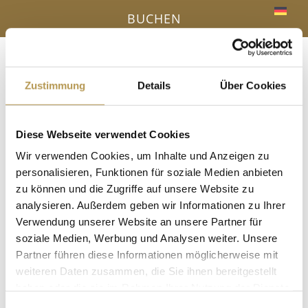
BUCHEN
Menü
a
Zustimmung
Details
Über Cookies
IHR VORTEIL - DIREKTBUCHUNG ONLINE
Diese Webseite verwendet Cookies
« Alle Veranstaltungen
Wir verwenden Cookies, um Inhalte und Anzeigen zu
personalisieren, Funktionen für soziale Medien anbieten
zu können und die Zugriffe auf unsere Website zu
Diese Veranstaltung hat bereits stattgefunden.
analysieren. Außerdem geben wir Informationen zu Ihrer
Verwendung unserer Website an unsere Partner für
Ein Hauch Orange – Orangenglück
soziale Medien, Werbung und Analysen weiter. Unsere
Aufguss mit Esther
Partner führen diese Informationen möglicherweise mit
weiteren Daten zusammen, die Sie ihnen bereitgestellt
11 Juni, 15:00
-
15:15
haben oder die sie im Rahmen Ihrer Nutzung der Dienste
gesammelt haben.