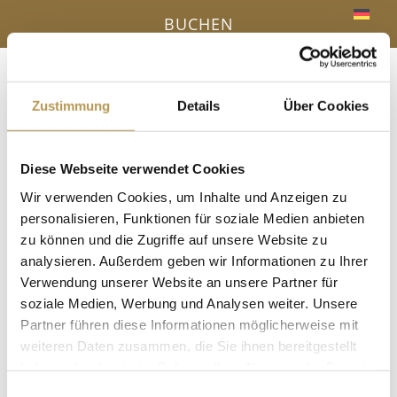
BUCHEN
Menü
a
Zustimmung
Details
Über Cookies
Diese Webseite verwendet Cookies
IHR VORTEIL - DIREKTBUCHUNG ONLINE
Wir verwenden Cookies, um Inhalte und Anzeigen zu
« Alle Veranstaltungen
personalisieren, Funktionen für soziale Medien anbieten
zu können und die Zugriffe auf unsere Website zu
Diese Veranstaltung hat bereits stattgefunden.
analysieren. Außerdem geben wir Informationen zu Ihrer
Verwendung unserer Website an unsere Partner für
Eis & Wärme Aufguss mit Esther
soziale Medien, Werbung und Analysen weiter. Unsere
Partner führen diese Informationen möglicherweise mit
29 Juni, 11:30
-
11:45
weiteren Daten zusammen, die Sie ihnen bereitgestellt
haben oder die sie im Rahmen Ihrer Nutzung der Dienste
in der Panoramasauna
gesammelt haben.
Einwilligungsauswahl