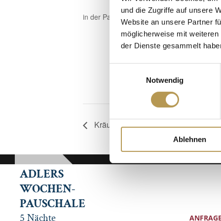
und die Zugriffe auf unsere 
in der Panoramasauna
Website an unsere Partner fü
möglicherweise mit weiteren
Zum Kalende
der Dienste gesammelt habe
Einwilligungsauswahl
Notwendig
Kräuterspaziergang mit Monika
Ablehnen
ADLERS
WOCHEN-
PAUSCHALE
5 Nächte