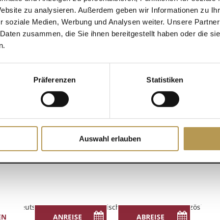
Website zu analysieren. Außerdem geben wir Informationen zu I
r soziale Medien, Werbung und Analysen weiter. Unsere Partner
DETAILS
 Daten zusammen, die Sie ihnen bereitgestellt haben oder die s
r hinzufügen
n.
Datum:
13. November 2025
Zeit:
Präferenzen
Statistiken
14:00 - 14:15
Auswahl erlauben
Deutsch
English
(
Englisch
)
Français
(
Französisch
)