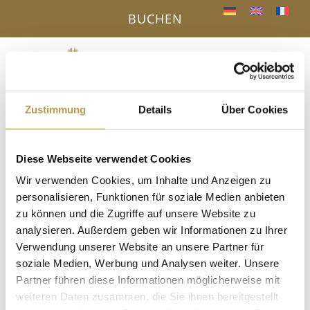
BUCHEN
Menü
a
Zustimmung
Details
Über Cookies
IHR VORTEIL - DIREKTBUCHUNG ONLINE
« Alle Veranstaltungen
Diese Webseite verwendet Cookies
Wir verwenden Cookies, um Inhalte und Anzeigen zu
Diese Veranstaltung hat bereits stattgefunden.
personalisieren, Funktionen für soziale Medien anbieten
zu können und die Zugriffe auf unsere Website zu
Entspannung mit Esther
analysieren. Außerdem geben wir Informationen zu Ihrer
Verwendung unserer Website an unsere Partner für
20. November 2025, 16:30
-
17:30
soziale Medien, Werbung und Analysen weiter. Unsere
Partner führen diese Informationen möglicherweise mit
im Gymnastikraum, Anmeldung erforderlich!
weiteren Daten zusammen, die Sie ihnen bereitgestellt