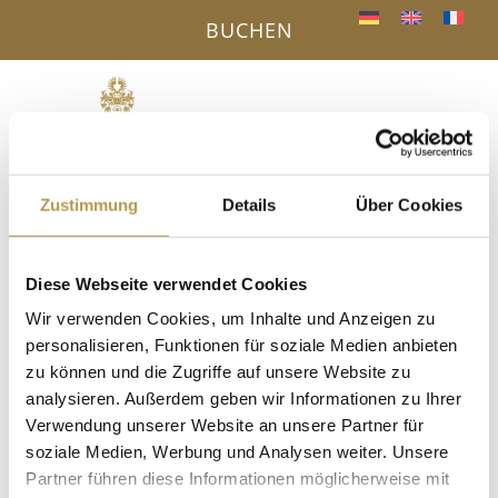
BUCHEN
Menü
a
Zustimmung
Details
Über Cookies
IHR VORTEIL - DIREKTBUCHUNG ONLINE
« Alle Veranstaltungen
Diese Webseite verwendet Cookies
Diese Veranstaltung hat bereits stattgefunden.
Wir verwenden Cookies, um Inhalte und Anzeigen zu
personalisieren, Funktionen für soziale Medien anbieten
Gerbereiführung bei Trautwein in
zu können und die Zugriffe auf unsere Website zu
analysieren. Außerdem geben wir Informationen zu Ihrer
Schiltach
Verwendung unserer Website an unsere Partner für
soziale Medien, Werbung und Analysen weiter. Unsere
22. Juli 2025, 11:00
-
12:00
Partner führen diese Informationen möglicherweise mit