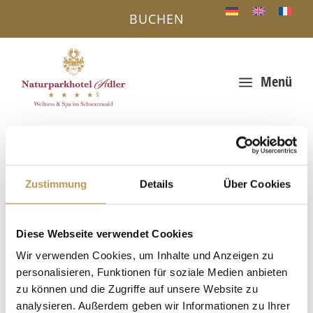
BUCHEN
Menü
a
IHR VORTEIL - DIREKTBUCHUNG ONLINE
« Alle Veranstaltungen
Zustimmung
Details
Über Cookies
Diese Veranstaltung hat bereits stattgefunden.
Größtes Adventskalenderhaus der
Diese Webseite verwendet Cookies
Welt in Gengenbach
Wir verwenden Cookies, um Inhalte und Anzeigen zu
personalisieren, Funktionen für soziale Medien anbieten
30. November 2025, 18:00
-
18:30
zu können und die Zugriffe auf unsere Website zu
analysieren. Außerdem geben wir Informationen zu Ihrer