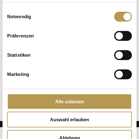
haben oder die sie im Rahmen Ihrer Nutzung der Dienste
gesammelt haben.
Einwilligungsauswahl
Notwendig
Zum Kalender hinzufügen
Präferenzen
DETAILS
Statistiken
Datum:
5. November 2025
Marketing
Zeit:
15:30 - 15:45
Alle zulassen
Salzpeeling mit Esther
Salzpeeling mit Esther
Auswahl erlauben
Deutsch
English
(
Englisch
)
ADLERS
Ablehnen