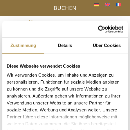
BUCHEN
Menü
a
Zustimmung
Details
Über Cookies
IHR VORTEIL - DIREKTBUCHUNG ONLINE
« Alle Veranstaltungen
Diese Webseite verwendet Cookies
Wir verwenden Cookies, um Inhalte und Anzeigen zu
Diese Veranstaltung hat bereits stattgefunden.
personalisieren, Funktionen für soziale Medien anbieten
zu können und die Zugriffe auf unsere Website zu
Herbstwald Aufguss mit Esther
analysieren. Außerdem geben wir Informationen zu Ihrer
Verwendung unserer Website an unsere Partner für
5. November 2025, 15:30
-
15:45
soziale Medien, Werbung und Analysen weiter. Unsere
Partner führen diese Informationen möglicherweise mit
Aufguss in unserer Panoramasauna und dem Motto: Loslassen
weiteren Daten zusammen, die Sie ihnen bereitgestellt
und Leuchten