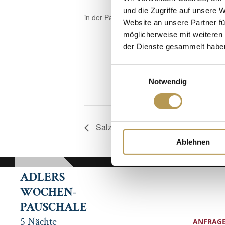
und die Zugriffe auf unsere 
in der Panoramasauna
Website an unsere Partner fü
möglicherweise mit weiteren
Zum Kalende
der Dienste gesammelt habe
Einwilligungsauswahl
Notwendig
Salzpeeling mit Esther
Ablehnen
ADLERS
WOCHEN-
PAUSCHALE
5 Nächte