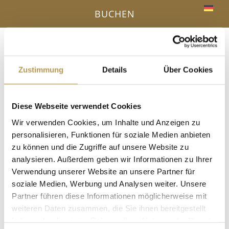
BUCHEN
Menü
a
Zustimmung
Details
Über Cookies
IHR VORTEIL - DIREKTBUCHUNG ONLINE
Diese Webseite verwendet Cookies
« Alle Veranstaltungen
Wir verwenden Cookies, um Inhalte und Anzeigen zu
personalisieren, Funktionen für soziale Medien anbieten
Diese Veranstaltung hat bereits stattgefunden.
zu können und die Zugriffe auf unsere Website zu
analysieren. Außerdem geben wir Informationen zu Ihrer
Kühle Meeresfrische –
Verwendung unserer Website an unsere Partner für
soziale Medien, Werbung und Analysen weiter. Unsere
Pfefferminzaufguss mit Esther
Partner führen diese Informationen möglicherweise mit
4 Juli, 11:30
-
11:45
weiteren Daten zusammen, die Sie ihnen bereitgestellt
haben oder die sie im Rahmen Ihrer Nutzung der Dienste