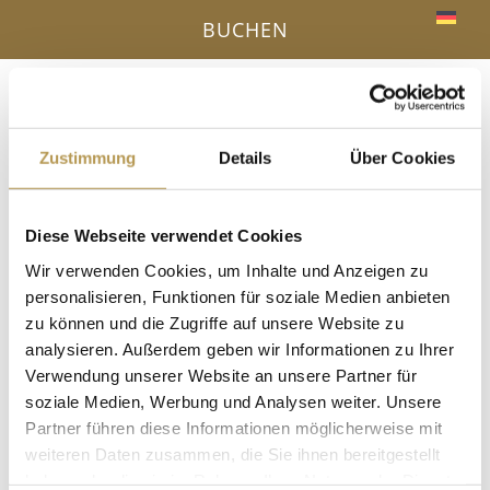
BUCHEN
Menü
a
Zustimmung
Details
Über Cookies
IHR VORTEIL - DIREKTBUCHUNG ONLINE
Diese Webseite verwendet Cookies
« Alle Veranstaltungen
Wir verwenden Cookies, um Inhalte und Anzeigen zu
personalisieren, Funktionen für soziale Medien anbieten
Diese Veranstaltung hat bereits stattgefunden.
zu können und die Zugriffe auf unsere Website zu
analysieren. Außerdem geben wir Informationen zu Ihrer
Salzpeeling mit Angela
Verwendung unserer Website an unsere Partner für
soziale Medien, Werbung und Analysen weiter. Unsere
19 Juni, 17:30
-
17:45
Partner führen diese Informationen möglicherweise mit
in der Dampfsauna, Anmeldung erforderlich!
weiteren Daten zusammen, die Sie ihnen bereitgestellt
haben oder die sie im Rahmen Ihrer Nutzung der Dienste