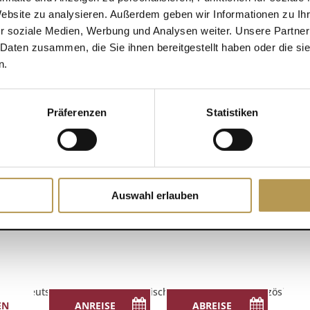
Website zu analysieren. Außerdem geben wir Informationen zu I
r soziale Medien, Werbung und Analysen weiter. Unsere Partner
DETAILS
 Daten zusammen, die Sie ihnen bereitgestellt haben oder die s
Zum Kalender hinzufügen
n.
Datum:
4. Oktober 2025
Zeit:
Präferenzen
Statistiken
14:30 - 14:45
Auswahl erlauben
Deutsch
English
(
Englisch
)
Français
(
Französisch
)