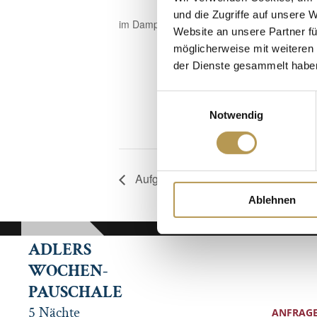
und die Zugriffe auf unsere 
im Dampfbad, Anmeldung erforderlich!
Website an unsere Partner fü
möglicherweise mit weiteren
der Dienste gesammelt habe
Einwilligungsauswahl
Notwendig
Aufguss mit Annette
Ablehnen
ADLERS
WOCHEN-
PAUSCHALE
5 Nächte