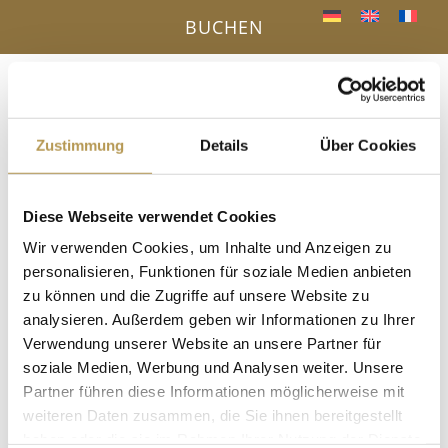
BUCHEN
Menü
a
Zustimmung
Details
Über Cookies
IHR VORTEIL - DIREKTBUCHUNG ONLINE
Diese Webseite verwendet Cookies
« Alle Veranstaltungen
Wir verwenden Cookies, um Inhalte und Anzeigen zu
personalisieren, Funktionen für soziale Medien anbieten
Diese Veranstaltung hat bereits stattgefunden.
zu können und die Zugriffe auf unsere Website zu
analysieren. Außerdem geben wir Informationen zu Ihrer
Salzpeeling mit Annette
Verwendung unserer Website an unsere Partner für
soziale Medien, Werbung und Analysen weiter. Unsere
11. Oktober 2025, 15:30
-
15:45
Partner führen diese Informationen möglicherweise mit
im Dampfbad, Anmeldung erforderlich!
weiteren Daten zusammen, die Sie ihnen bereitgestellt
haben oder die sie im Rahmen Ihrer Nutzung der Dienste