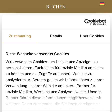
BUCHEN
Menü
a
Zustimmung
Details
Über Cookies
IHR VORTEIL - DIREKTBUCHUNG ONLINE
Diese Webseite verwendet Cookies
« Alle Veranstaltungen
Wir verwenden Cookies, um Inhalte und Anzeigen zu
personalisieren, Funktionen für soziale Medien anbieten
Diese Veranstaltung hat bereits stattgefunden.
zu können und die Zugriffe auf unsere Website zu
analysieren. Außerdem geben wir Informationen zu Ihrer
Salzpeeling mit Annette
Verwendung unserer Website an unsere Partner für
soziale Medien, Werbung und Analysen weiter. Unsere
21 Juni, 14:00
-
14:15
Partner führen diese Informationen möglicherweise mit
in der Dampfsauna, Anmeldung erforderlich!
weiteren Daten zusammen, die Sie ihnen bereitgestellt
haben oder die sie im Rahmen Ihrer Nutzung der Dienste