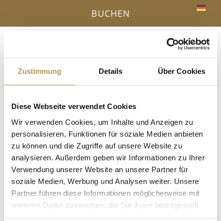
BUCHEN
Menü
a
Zustimmung
Details
Über Cookies
IHR VORTEIL - DIREKTBUCHUNG ONLINE
Diese Webseite verwendet Cookies
« Alle Veranstaltungen
Wir verwenden Cookies, um Inhalte und Anzeigen zu
personalisieren, Funktionen für soziale Medien anbieten
Diese Veranstaltung hat bereits stattgefunden.
zu können und die Zugriffe auf unsere Website zu
analysieren. Außerdem geben wir Informationen zu Ihrer
Salzpeeling mit Esther
Verwendung unserer Website an unsere Partner für
soziale Medien, Werbung und Analysen weiter. Unsere
18 Juni, 14:15
-
14:30
Partner führen diese Informationen möglicherweise mit
in der Dampfsauna, Anmeldung erforderlich!
weiteren Daten zusammen, die Sie ihnen bereitgestellt
haben oder die sie im Rahmen Ihrer Nutzung der Dienste