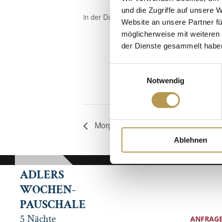
und die Zugriffe auf unsere 
in der Dampfsauna, Anmeldung erforderlich
Website an unsere Partner fü
möglicherweise mit weiteren
der Dienste gesammelt habe
Einwilligungsauswahl
Notwendig
Morgenruhe – Atemmeditation mit E
Ablehnen
ADLERS
WOCHEN-
PAUSCHALE
5 Nächte