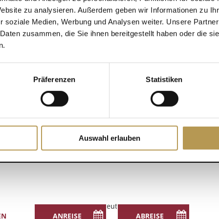
Website zu analysieren. Außerdem geben wir Informationen zu I
!
r soziale Medien, Werbung und Analysen weiter. Unsere Partner
DETAILS
 Daten zusammen, die Sie ihnen bereitgestellt haben oder die s
Zum Kalender hinzufügen
n.
Datum:
28 Juni
Zeit:
Präferenzen
Statistiken
11:45 - 12:00
sther
Auswahl erlauben
Deutsch