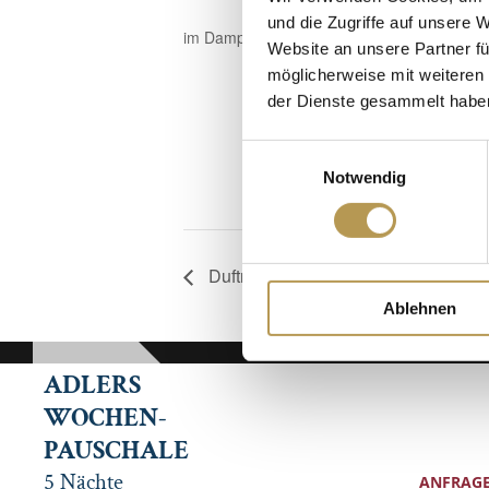
und die Zugriffe auf unsere 
im Dampfbad, Anmeldung erforderlich!
Website an unsere Partner fü
möglicherweise mit weiteren
der Dienste gesammelt habe
Einwilligungsauswahl
Notwendig
Duftreise in der Sauna mit Esther
Ablehnen
ADLERS
WOCHEN-
PAUSCHALE
5 Nächte