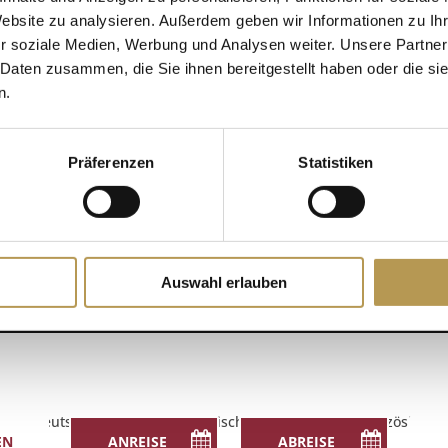
Website zu analysieren. Außerdem geben wir Informationen zu I
r soziale Medien, Werbung und Analysen weiter. Unsere Partner
DETAILS
 Daten zusammen, die Sie ihnen bereitgestellt haben oder die s
Zum Kalender hinzufügen
n.
Datum:
24. Oktober 2025
Zeit:
Präferenzen
Statistiken
16:45 - 17:00
Auswahl erlauben
Deutsch
English
(
Englisch
)
Français
(
Französisch
)