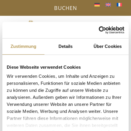
BUCHEN
Menü
a
Zustimmung
Details
Über Cookies
IHR VORTEIL - DIREKTBUCHUNG ONLINE
« Alle Veranstaltungen
Diese Webseite verwendet Cookies
Wir verwenden Cookies, um Inhalte und Anzeigen zu
Diese Veranstaltung hat bereits stattgefunden.
personalisieren, Funktionen für soziale Medien anbieten
zu können und die Zugriffe auf unsere Website zu
Salzpeeling mit Esther
analysieren. Außerdem geben wir Informationen zu Ihrer
Verwendung unserer Website an unsere Partner für
7. November 2025, 14:45
-
15:00
soziale Medien, Werbung und Analysen weiter. Unsere
Partner führen diese Informationen möglicherweise mit
im Dampfbad, Anmeldung erforderlich!
weiteren Daten zusammen, die Sie ihnen bereitgestellt