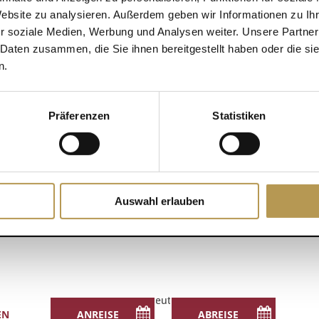
Website zu analysieren. Außerdem geben wir Informationen zu I
!
r soziale Medien, Werbung und Analysen weiter. Unsere Partner
DETAILS
 Daten zusammen, die Sie ihnen bereitgestellt haben oder die s
Zum Kalender hinzufügen
n.
Datum:
8 Juli
Zeit:
Präferenzen
Statistiken
12:00 - 12:15
Auswahl erlauben
Deutsch