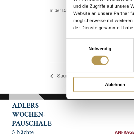
und die Zugriffe auf unsere 
in der Dampfsauna, Anmeldung erforderlich
Website an unsere Partner fü
möglicherweise mit weiteren
der Dienste gesammelt habe
Einwilligungsauswahl
Notwendig
Saunaaufguss mit Nancy
Ablehnen
ADLERS
WOCHEN-
PAUSCHALE
5 Nächte