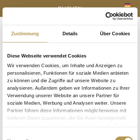
BUCHEN
Zustimmung
Details
Über Cookies
Menü
a
Diese Webseite verwendet Cookies
IHR VORTEIL - DIREKTBUCHUNG ONLINE
Wir verwenden Cookies, um Inhalte und Anzeigen zu
« Alle Veranstaltungen
personalisieren, Funktionen für soziale Medien anbieten
zu können und die Zugriffe auf unsere Website zu
analysieren. Außerdem geben wir Informationen zu Ihrer
Diese Veranstaltung hat bereits stattgefunden.
Verwendung unserer Website an unsere Partner für
Saunaaufguss mit Annette
soziale Medien, Werbung und Analysen weiter. Unsere
Partner führen diese Informationen möglicherweise mit
20 Juni, 12:30
-
12:45
weiteren Daten zusammen, die Sie ihnen bereitgestellt
haben oder die sie im Rahmen Ihrer Nutzung der Dienste
in der Panoramasauna
gesammelt haben.
Einwilligungsauswahl