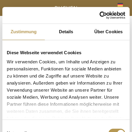
BUCHEN
Zustimmung
Details
Über Cookies
Menü
a
Diese Webseite verwendet Cookies
IHR VORTEIL - DIREKTBUCHUNG ONLINE
Wir verwenden Cookies, um Inhalte und Anzeigen zu
« Alle Veranstaltungen
personalisieren, Funktionen für soziale Medien anbieten
zu können und die Zugriffe auf unsere Website zu
analysieren. Außerdem geben wir Informationen zu Ihrer
Diese Veranstaltung hat bereits stattgefunden.
Verwendung unserer Website an unsere Partner für
Saunaaufguss mit Nancy
soziale Medien, Werbung und Analysen weiter. Unsere
Partner führen diese Informationen möglicherweise mit
7 Juli, 12:30
-
12:45
weiteren Daten zusammen, die Sie ihnen bereitgestellt
haben oder die sie im Rahmen Ihrer Nutzung der Dienste
in der Panoramasauna
gesammelt haben.
Einwilligungsauswahl