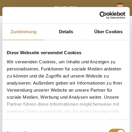
BUCHEN
Zustimmung
Details
Über Cookies
Menü
a
Diese Webseite verwendet Cookies
IHR VORTEIL - DIREKTBUCHUNG ONLINE
Wir verwenden Cookies, um Inhalte und Anzeigen zu
« Alle Veranstaltungen
personalisieren, Funktionen für soziale Medien anbieten
zu können und die Zugriffe auf unsere Website zu
analysieren. Außerdem geben wir Informationen zu Ihrer
Diese Veranstaltung hat bereits stattgefunden.
Verwendung unserer Website an unsere Partner für
Saunaaufguss mit Nancy
soziale Medien, Werbung und Analysen weiter. Unsere
Partner führen diese Informationen möglicherweise mit
22 Juli, 13:30
-
13:45
weiteren Daten zusammen, die Sie ihnen bereitgestellt
haben oder die sie im Rahmen Ihrer Nutzung der Dienste
in der Panoramasauna
gesammelt haben.
Einwilligungsauswahl