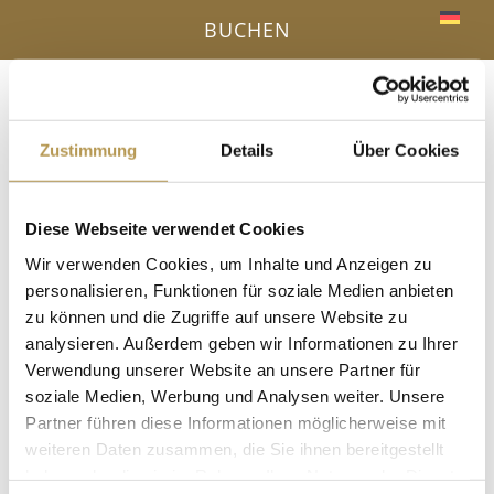
BUCHEN
Menü
a
Zustimmung
Details
Über Cookies
IHR VORTEIL - DIREKTBUCHUNG ONLINE
Diese Webseite verwendet Cookies
« Alle Veranstaltungen
Wir verwenden Cookies, um Inhalte und Anzeigen zu
personalisieren, Funktionen für soziale Medien anbieten
Diese Veranstaltung hat bereits stattgefunden.
zu können und die Zugriffe auf unsere Website zu
analysieren. Außerdem geben wir Informationen zu Ihrer
Sommer in der Provence –
Verwendung unserer Website an unsere Partner für
soziale Medien, Werbung und Analysen weiter. Unsere
Lavendelaufguss mit Esther
Partner führen diese Informationen möglicherweise mit
25 Juni, 15:00
-
15:15
weiteren Daten zusammen, die Sie ihnen bereitgestellt
haben oder die sie im Rahmen Ihrer Nutzung der Dienste