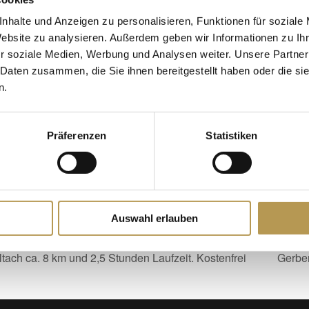
nhalte und Anzeigen zu personalisieren, Funktionen für soziale
ssermassage! 252 Massagedüsen lockern Ihre Rücken- und Beinmuskul
Website zu analysieren. Außerdem geben wir Informationen zu I
r soziale Medien, Werbung und Analysen weiter. Unsere Partner
 Daten zusammen, die Sie ihnen bereitgestellt haben oder die s
er Schwarzwald Oase.
n.
ETAILS
Präferenzen
Statistiken
tum:
. Juli 2025
it:
00 - 17:00
Auswahl erlauben
ach ca. 8 km und 2,5 Stunden Laufzeit. Kostenfrei
Gerber