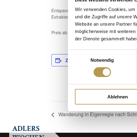
Wir verwenden Cookies, um I
Entspannung finden Sie bei einer Unterwa
Extrakten Ihrer Wahl schweben.
und die Zugriffe auf unsere 
Website an unsere Partner fü
möglicherweise mit weiteren
Preis ab 39€, Terminvereinbarung in unser
der Dienste gesammelt habe
Einwilligungsauswahl
D
Zum Kalender hinzufügen
Notwendig
Da
14
Ze
9:
Ablehnen
Wanderung in Eigenregie nach Schilt
ADLERS