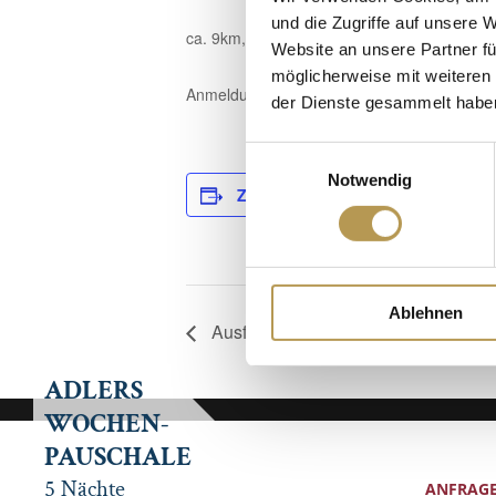
und die Zugriffe auf unsere 
ca. 9km, 2,5 Std. Laufzeit. Die Wegbeschre
Website an unsere Partner fü
möglicherweise mit weiteren
Anmeldung für den Abholservice erforderlich
der Dienste gesammelt habe
Einwilligungsauswahl
D
Notwendig
Zum Kalender hinzufügen
Da
15
Ablehnen
Ausflugtipp für die ganze Familie
ADLERS
WOCHEN-
PAUSCHALE
5 Nächte