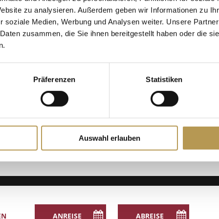
Website zu analysieren. Außerdem geben wir Informationen zu I
ibung erhalten Sie an unserer Hotelrezeption. Unser Hotelbus holt Sie
r soziale Medien, Werbung und Analysen weiter. Unsere Partner
 Daten zusammen, die Sie ihnen bereitgestellt haben oder die s
!
n.
ETAILS
Präferenzen
Statistiken
tum:
. September 2025
Auswahl erlauben
Gerber