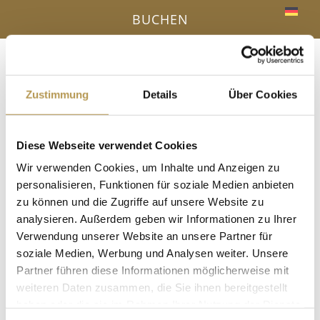
BUCHEN
Menü
a
Zustimmung
Details
Über Cookies
IHR VORTEIL - DIREKTBUCHUNG ONLINE
Diese Webseite verwendet Cookies
« Alle Veranstaltungen
Wir verwenden Cookies, um Inhalte und Anzeigen zu
personalisieren, Funktionen für soziale Medien anbieten
Diese Veranstaltung hat bereits stattgefunden.
zu können und die Zugriffe auf unsere Website zu
analysieren. Außerdem geben wir Informationen zu Ihrer
Yoga mit Annette
Verwendung unserer Website an unsere Partner für
soziale Medien, Werbung und Analysen weiter. Unsere
21 Juni, 11:00
-
12:00
Partner führen diese Informationen möglicherweise mit
weiteren Daten zusammen, die Sie ihnen bereitgestellt
im Gymnastikraum, Anmeldung erforderlich!
haben oder die sie im Rahmen Ihrer Nutzung der Dienste