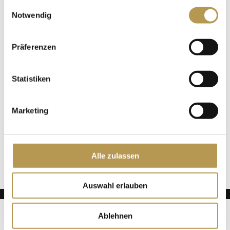
gesammelt haben.
Einwilligungsauswahl
Notwendig
Zum Kalender hinzufügen
Präferenzen
DETAILS
Statistiken
Datum:
21 Juni
Marketing
Zeit:
11:00 - 12:00
Alle zulassen
Salzpeeling mit Annette
Saunaaufguss mit Annette
Auswahl erlauben
ADLERS
WOCHEN-
Deutsch
Ablehnen
PAUSCHALE