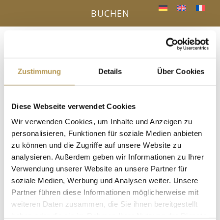
BUCHEN
Menü
a
Zustimmung
Details
Über Cookies
IHR VORTEIL - DIREKTBUCHUNG ONLINE
Diese Webseite verwendet Cookies
« Alle Veranstaltungen
Wir verwenden Cookies, um Inhalte und Anzeigen zu
personalisieren, Funktionen für soziale Medien anbieten
Diese Veranstaltung hat bereits stattgefunden.
zu können und die Zugriffe auf unsere Website zu
analysieren. Außerdem geben wir Informationen zu Ihrer
Yoga mit Rosi
Verwendung unserer Website an unsere Partner für
soziale Medien, Werbung und Analysen weiter. Unsere
2. Oktober 2025, 10:30
-
12:00
Partner führen diese Informationen möglicherweise mit
im Gymnastikraum, Anmeldung erforderlich!
weiteren Daten zusammen, die Sie ihnen bereitgestellt
haben oder die sie im Rahmen Ihrer Nutzung der Dienste