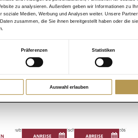
Website zu analysieren. Außerdem geben wir Informationen zu I
r soziale Medien, Werbung und Analysen weiter. Unsere Partner
ETAILS
 Daten zusammen, die Sie ihnen bereitgestellt haben oder die s
n.
tum:
 Juli 2025
it:
Präferenzen
Statistiken
:30 - 12:00
eele mit Esther
Auswahl erlauben
Deutsch
English
(
Englisch
)
Français
(
Französisch
)