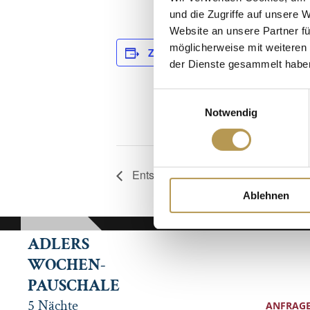
und die Zugriffe auf unsere 
Website an unsere Partner fü
D
möglicherweise mit weiteren
Zum Kalender hinzufügen
der Dienste gesammelt habe
Da
3.
Einwilligungsauswahl
Ze
Notwendig
10
Entspannung für Körper, Geist und S
Ablehnen
ADLERS
WOCHEN-
PAUSCHALE
5 Nächte