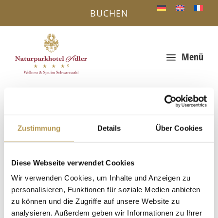
BUCHEN
Menü
a
IHR VORTEIL - DIREKTBUCHUNG ONLINE
« Alle Veranstaltungen
Zustimmung
Details
Über Cookies
Diese Veranstaltung hat bereits stattgefunden.
Ausflugtipp für die ganze Familie
Diese Webseite verwendet Cookies
Wir verwenden Cookies, um Inhalte und Anzeigen zu
2. November 2025, 9:00
-
17:00
personalisieren, Funktionen für soziale Medien anbieten
zu können und die Zugriffe auf unsere Website zu
Mineralienhalde Grube Clara in Wolfach. Ein Highlight für
professionelle Sammler und Hobbysammler. Mineralienfreunde
analysieren. Außerdem geben wir Informationen zu Ihrer