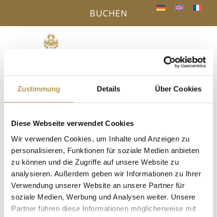
BUCHEN
Menü
a
Zustimmung
Details
Über Cookies
IHR VORTEIL - DIREKTBUCHUNG ONLINE
« Alle Veranstaltungen
Diese Webseite verwendet Cookies
Diese Veranstaltung hat bereits stattgefunden.
Wir verwenden Cookies, um Inhalte und Anzeigen zu
personalisieren, Funktionen für soziale Medien anbieten
Wanderung nach Wolfach in
zu können und die Zugriffe auf unsere Website zu
analysieren. Außerdem geben wir Informationen zu Ihrer
Eigenregie
Verwendung unserer Website an unsere Partner für
soziale Medien, Werbung und Analysen weiter. Unsere
3. November 2025
Partner führen diese Informationen möglicherweise mit