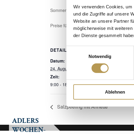
Wir verwenden Cookies, um I
Sommerrodelbahn in Gutach und weitere Attr
und die Zugriffe auf unsere 
Website an unsere Partner fü
Preise für eine Einzelfahrt Erwachsene 4,50€
möglicherweise mit weiteren
der Dienste gesammelt habe
Einwilligungsauswahl
DETAILS
Notwendig
Datum:
24. August 2025
Zeit:
9:00 - 18:00
Ablehnen
Salzpeeling mit Annette
ADLERS
WOCHEN-