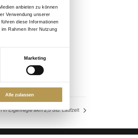
 Medien anbieten zu können
hrer Verwendung unserer
 führen diese Informationen
um Kalender hinzufügen
ie im Rahmen Ihrer Nutzung
Marketing
Alle zulassen
 in Eigenregie 8km 2,5 Std. Laufzeit