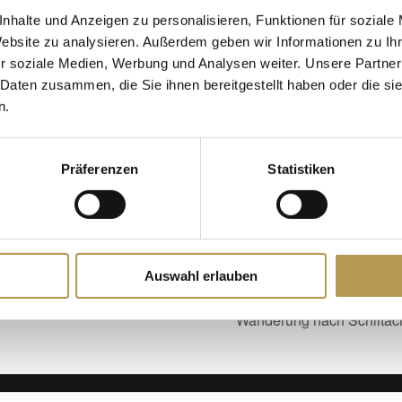
nhalte und Anzeigen zu personalisieren, Funktionen für soziale
aktionen wie Trampolin, Elektroautos und Spielekran
Website zu analysieren. Außerdem geben wir Informationen zu I
r soziale Medien, Werbung und Analysen weiter. Unsere Partner
Z
, Kinder (3 -14 Jahre) 3,50€, Familien (2 Erw. + 2 Kinder) 15€
 Daten zusammen, die Sie ihnen bereitgestellt haben oder die s
n.
Präferenzen
Statistiken
Auswahl erlauben
Wanderung nach Schiltach