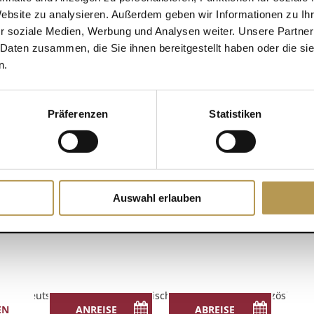
Website zu analysieren. Außerdem geben wir Informationen zu I
r soziale Medien, Werbung und Analysen weiter. Unsere Partner
DETAILS
 Daten zusammen, die Sie ihnen bereitgestellt haben oder die s
Zum Kalender hinzufügen
n.
Datum:
23. August 2025
Zeit:
Präferenzen
Statistiken
17:30 - 17:45
Auswahl erlauben
Deutsch
English
(
Englisch
)
Français
(
Französisch
)