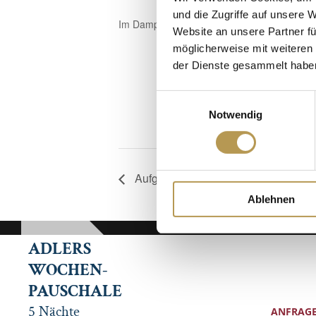
und die Zugriffe auf unsere 
Im Dampfbad, Anmeldung erforderlich!
Website an unsere Partner fü
möglicherweise mit weiteren
der Dienste gesammelt habe
Einwilligungsauswahl
Notwendig
Aufguss mit Annette
Ablehnen
ADLERS
WOCHEN-
PAUSCHALE
5 Nächte