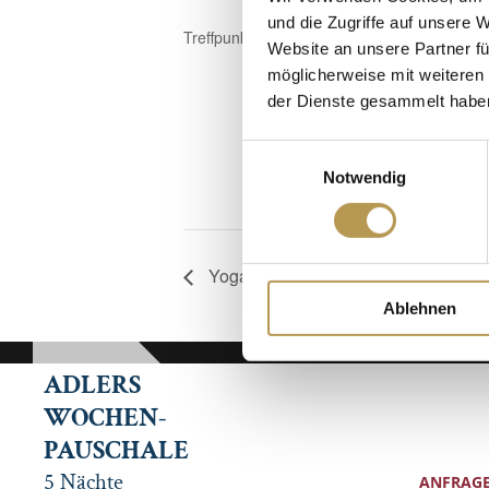
und die Zugriffe auf unsere 
Treffpunkt im Gymnastikraum, Anmeldung erf
Website an unsere Partner fü
möglicherweise mit weiteren
der Dienste gesammelt habe
Einwilligungsauswahl
Notwendig
Yoga mit Rosi
Ablehnen
ADLERS
WOCHEN-
PAUSCHALE
5 Nächte