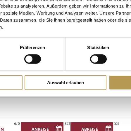
Website zu analysieren. Außerdem geben wir Informationen zu I
orderlich!
r soziale Medien, Werbung und Analysen weiter. Unsere Partner
DETAILS
 Daten zusammen, die Sie ihnen bereitgestellt haben oder die s
Zum Kalender hinzufügen
n.
Datum:
25. September 20
Zeit:
Präferenzen
Statistiken
12:15 - 13:15
Auswahl erlauben
Deutsch
English
(
Englisch
)
Français
(
Französisch
)