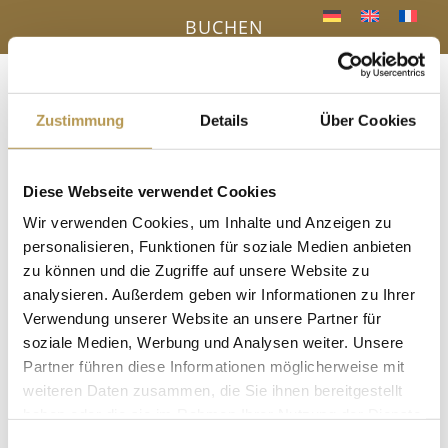
BUCHEN
Menü
a
Zustimmung
Details
Über Cookies
Diese Webseite verwendet Cookies
IHR VORTEIL - DIREKTBUCHUNG ONLINE
Wir verwenden Cookies, um Inhalte und Anzeigen zu
« Alle Veranstaltungen
personalisieren, Funktionen für soziale Medien anbieten
zu können und die Zugriffe auf unsere Website zu
Diese Veranstaltung hat bereits stattgefunden.
analysieren. Außerdem geben wir Informationen zu Ihrer
Verwendung unserer Website an unsere Partner für
Eisaufguss mit Esther
soziale Medien, Werbung und Analysen weiter. Unsere
Partner führen diese Informationen möglicherweise mit
26. September 2025, 14:30
-
14:45
weiteren Daten zusammen, die Sie ihnen bereitgestellt
haben oder die sie im Rahmen Ihrer Nutzung der Dienste
In der Panoramasauna
gesammelt haben.
Einwilligungsauswahl