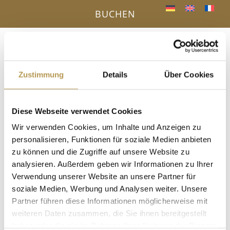
BUCHEN
Menü
a
Zustimmung
Details
Über Cookies
IHR VORTEIL - DIREKTBUCHUNG ONLINE
Diese Webseite verwendet Cookies
« Alle Veranstaltungen
Wir verwenden Cookies, um Inhalte und Anzeigen zu
personalisieren, Funktionen für soziale Medien anbieten
Diese Veranstaltung hat bereits stattgefunden.
zu können und die Zugriffe auf unsere Website zu
analysieren. Außerdem geben wir Informationen zu Ihrer
Autogenes Training mit Rosi
Verwendung unserer Website an unsere Partner für
soziale Medien, Werbung und Analysen weiter. Unsere
9. Oktober 2025, 12:15
-
13:15
Partner führen diese Informationen möglicherweise mit
im Gymnastikraum, Anmeldung erforderlich!
weiteren Daten zusammen, die Sie ihnen bereitgestellt
haben oder die sie im Rahmen Ihrer Nutzung der Dienste