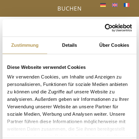
BUCHEN
Menü
a
Zustimmung
Details
Über Cookies
IHR VORTEIL - DIREKTBUCHUNG ONLINE
Diese Webseite verwendet Cookies
« Alle Veranstaltungen
Wir verwenden Cookies, um Inhalte und Anzeigen zu
personalisieren, Funktionen für soziale Medien anbieten
Diese Veranstaltung hat bereits stattgefunden.
zu können und die Zugriffe auf unsere Website zu
analysieren. Außerdem geben wir Informationen zu Ihrer
Eisaufgusszeremonie mit Esther
Verwendung unserer Website an unsere Partner für
soziale Medien, Werbung und Analysen weiter. Unsere
10. Oktober 2025, 14:00
-
14:15
Partner führen diese Informationen möglicherweise mit
in der Sauna, Anmeldung erforderlich!
weiteren Daten zusammen, die Sie ihnen bereitgestellt
haben oder die sie im Rahmen Ihrer Nutzung der Dienste